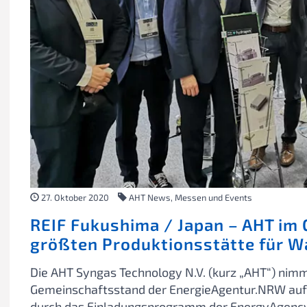
27. Oktober 2020
AHT News, Messen und Events
REIF Fukushima / Japan – AHT im 
größten Produktionsstätte für W
Die AHT Syngas Technology N.V. (kurz „AHT“) nim
Gemeinschaftsstand der EnergieAgentur.NRW auf de
durch das Einladungsprogramm der EnergyAgency